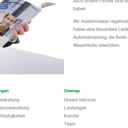
auch unsere Partner sind di
haben.
Wir modernisieren regelmä
haben eine besondere Leide
Automatisierung, die Ihnen
Wesentliche erleichtern.
ungen
Sitemap
sberatung
Unsere Services
venzverwaltung
Leistungen
tstätigkeiten
Kanzlei
Team