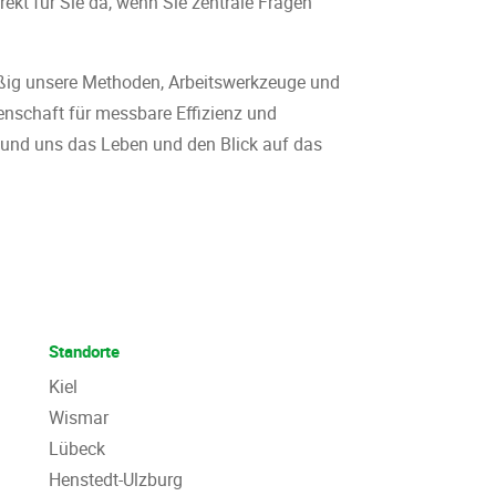
rekt für Sie da, wenn Sie zentrale Fragen
ßig unsere Methoden, Arbeitswerkzeuge und
nschaft für messbare Effizienz und
 und uns das Leben und den Blick auf das
Standorte
Kiel
Wismar
Lübeck
Henstedt-Ulzburg