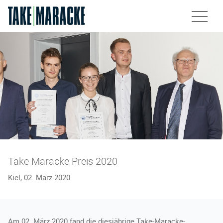
Unsere Services
Leistungen
Kanzlei
Standorte
Take Maracke Preis 2020
Aktuelles
Kiel, 02. März 2020
Team
Am 02. März 2020 fand die diesjährige Take-Maracke-