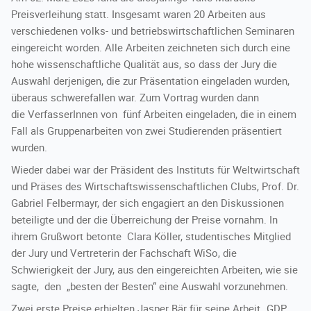
Karriere
Preisverleihung statt. Insgesamt waren 20 Arbeiten aus
verschiedenen volks- und betriebswirtschaftlichen Seminaren
Kontakt
eingereicht worden. Alle Arbeiten zeichneten sich durch eine
hohe wissenschaftliche Qualität aus, so dass der Jury die
Auswahl derjenigen, die zur Präsentation eingeladen wurden,
überaus schwerefallen war. Zum Vortrag wurden dann
die VerfasserInnen von fünf Arbeiten eingeladen, die in einem
Fall als Gruppenarbeiten von zwei Studierenden präsentiert
wurden.
Wieder dabei war der Präsident des Instituts für Weltwirtschaft
und Präses des Wirtschaftswissenschaftlichen Clubs, Prof. Dr.
Gabriel Felbermayr, der sich engagiert an den Diskussionen
beteiligte und der die Überreichung der Preise vornahm. In
ihrem Grußwort betonte Clara Köller, studentisches Mitglied
der Jury und Vertreterin der Fachschaft WiSo, die
Schwierigkeit der Jury, aus den eingereichten Arbeiten, wie sie
sagte, den „besten der Besten“ eine Auswahl vorzunehmen.
Zwei erste Preise erhielten Jasper Bär für seine Arbeit „GDP